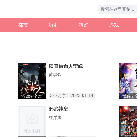
都市
历史
科幻
游戏
阳间借命人李魄
苗棋淼
...
347万字
2023-01-14
游戏 / 全本
武侠 /
邪武神皇
红浮屠
...