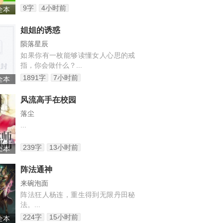
9字
4小时前
 全本
姐姐的诱惑
陨落星辰
如果你有一枚能够读懂女人心思的戒
指，你会做什么？...
1891字
7小时前
 全本
风流高手在校园
落尘
...
239字
13小时前
 全本
阵法通神
来碗泡面
阵法狂人杨连，重生得到无限丹田秘
法。...
224字
15小时前
 全本