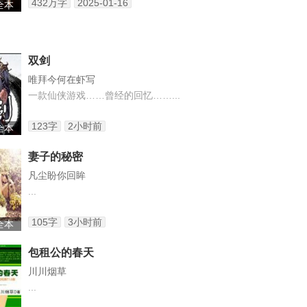
432万字
2025-01-16
 全本
双剑
唯拜今何在虾写
一款仙侠游戏……曾经的回忆……...
123字
2小时前
 全本
妻子的秘密
凡尘盼你回眸
...
105字
3小时前
 全本
包租公的春天
川川烟草
...