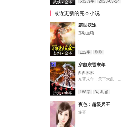
632万字
2023-09-24
武侠 / 全本
最近更新的完本小说
霸世妖途
孤独血狼
...
122字
刚刚
玄幻 / 全本
穿越东晋末年
酥酥麻麻
东晋末年，天下大乱！...
188字
3小时前
历史 / 全本
夜色：超级兵王
施哥
...