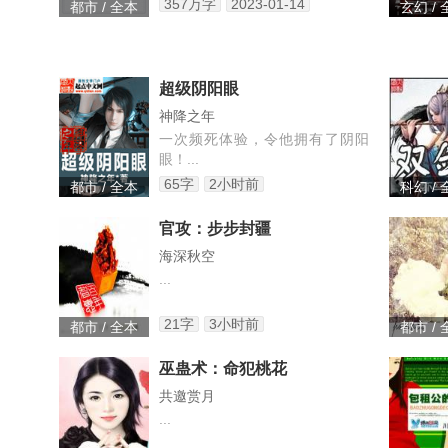
357万字
2023-01-14
都市 / 全本
玄幻 /
超级阴阳眼
神降之年
一次频死体验，令他拥有了阴阳
眼！...
65字
2小时前
都市 / 全本
科幻 /
官攻：步步封疆
海深秋空
...
21字
3小时前
都市 / 全本
都市 /
巫蛊术：命犯桃花
共邀赏月
...