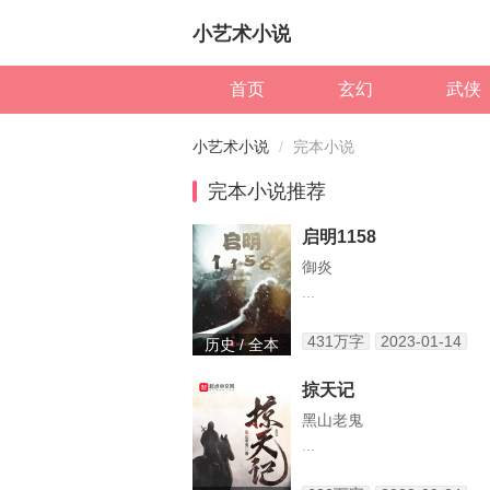
小艺术小说
首页
玄幻
武侠
小艺术小说
完本小说
完本小说推荐
启明1158
御炎
...
431万字
2023-01-14
历史 / 全本
掠天记
黑山老鬼
...