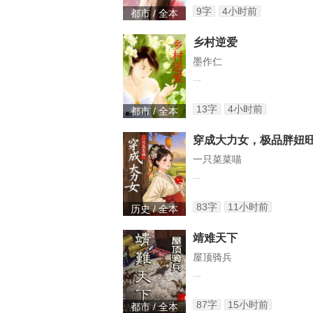
9字
4小时前
都市 / 全本
乡村逆爱
墨作仁
...
13字
4小时前
都市 / 全本
穿成大力女，极品胖妞
一只菜菜喵
...
83字
11小时前
历史 / 全本
靖难天下
屋顶骑兵
...
87字
15小时前
都市 / 全本