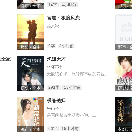
14字
4小时前
都市 / 全本
都市 /
官道：极度风流
吴凤秋
...
9字
4小时前
历史 / 全本
都市 /
旺全家
泡妞天才
坐怀不乱
无敌读心术，玩转都市纵意花丛。
291字
13小时前
历史 / 全本
历史 /
极品艳妇
平山子
是写的都市生活类小说.......
63字
15小时前
都市 / 全本
玄幻 /