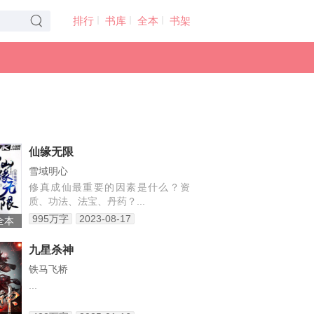
排行
书库
全本
书架
仙缘无限
雪域明心
修真成仙最重要的因素是什么？资
质、功法、法宝、丹药？...
995万字
2023-08-17
 全本
九星杀神
铁马飞桥
...