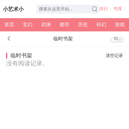
小艺术小
排行
书库
首页
玄幻
武侠
都市
历史
科幻
游戏
说
全本
书架
临时书架
首页
临时书架
清空记录
没有阅读记录。