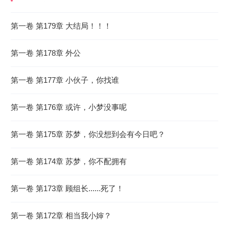
《资本家小姐觉醒后，手撕仇人海岛随军》
最近
更新章节
第一卷 第179章 大结局！！！
2025-10-31 12:09:26
第一卷 第178章 外公
第一卷 第177章 小伙子，你找谁
第一卷 第176章 或许，小梦没事呢
第一卷 第175章 苏梦，你没想到会有今日吧？
第一卷 第174章 苏梦，你不配拥有
第一卷 第173章 顾组长......死了！
第一卷 第172章 相当我小婶？