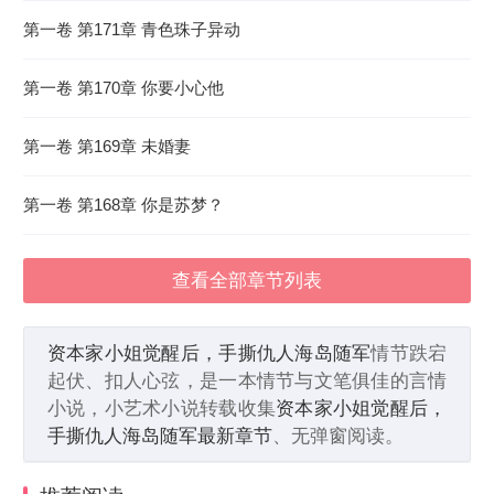
第一卷 第171章 青色珠子异动
第一卷 第170章 你要小心他
第一卷 第169章 未婚妻
第一卷 第168章 你是苏梦？
查看全部章节列表
资本家小姐觉醒后，手撕仇人海岛随军
情节跌宕
起伏、扣人心弦，是一本情节与文笔俱佳的言情
小说，小艺术小说转载收集
资本家小姐觉醒后，
手撕仇人海岛随军最新章节
、无弹窗阅读。