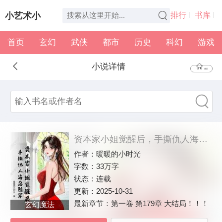
小艺术小
排行
书库
首页
玄幻
武侠
都市
历史
科幻
游戏
说
全本
书架
小说详情
首页
资本家小姐觉醒后，手撕仇人海岛随军
作者：
暖暖的小时光
字数：
33万字
状态：
连载
更新：
2025-10-31
最新章节：
第一卷 第179章 大结局！！！
玄幻魔法