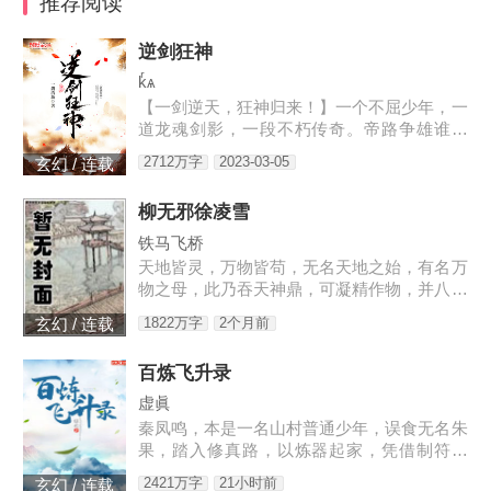
推荐阅读
逆剑狂神
kͬѧ
【一剑逆天，狂神归来！】一个不屈少年，一
道龙魂剑影，一段不朽传奇。帝路争雄谁为
峰，唯我林轩傲苍生！3w471-25091
2712万字
2023-03-05
玄幻 / 连载
柳无邪徐凌雪
铁马飞桥
天地皆灵，万物皆苟，无名天地之始，有名万
物之母，此乃吞天神鼎，可凝精作物，并八荒
之心。得此鼎，吞四海，容八荒……一代邪
1822万字
2个月前
玄幻 / 连载
神，踏天之路！
百炼飞升录
虚眞
秦凤鸣，本是一名山村普通少年，误食无名朱
果，踏入修真路，以炼器起家，凭借制符天
赋，只身闯荡荆棘密布的修仙界，本一切都顺
2421万字
21小时前
玄幻 / 连载