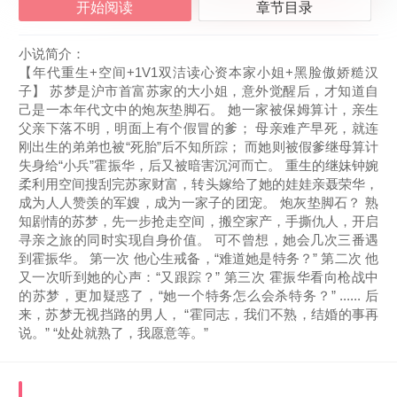
开始阅读
章节目录
小说简介：
【年代重生+空间+1V1双洁读心资本家小姐+黑脸傲娇糙汉
子】 苏梦是沪市首富苏家的大小姐，意外觉醒后，才知道自
己是一本年代文中的炮灰垫脚石。 她一家被保姆算计，亲生
父亲下落不明，明面上有个假冒的爹； 母亲难产早死，就连
刚出生的弟弟也被“死胎”后不知所踪； 而她则被假爹继母算计
失身给“小兵”霍振华，后又被暗害沉河而亡。 重生的继妹钟婉
柔利用空间搜刮完苏家财富，转头嫁给了她的娃娃亲聂荣华，
成为人人赞羡的军嫂，成为一家子的团宠。 炮灰垫脚石？ 熟
知剧情的苏梦，先一步抢走空间，搬空家产，手撕仇人，开启
寻亲之旅的同时实现自身价值。 可不曾想，她会几次三番遇
到霍振华。 第一次 他心生戒备，“难道她是特务？” 第二次 他
又一次听到她的心声：“又跟踪？” 第三次 霍振华看向枪战中
的苏梦，更加疑惑了，“她一个特务怎么会杀特务？” ...... 后
来，苏梦无视挡路的男人， “霍同志，我们不熟，结婚的事再
说。” “处处就熟了，我愿意等。”