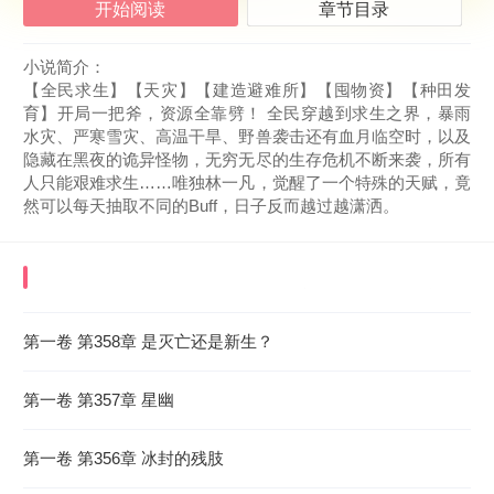
开始阅读
章节目录
小说简介：
【全民求生】【天灾】【建造避难所】【囤物资】【种田发
育】开局一把斧，资源全靠劈！ 全民穿越到求生之界，暴雨
水灾、严寒雪灾、高温干旱、野兽袭击还有血月临空时，以及
隐藏在黑夜的诡异怪物，无穷无尽的生存危机不断来袭，所有
人只能艰难求生……唯独林一凡，觉醒了一个特殊的天赋，竟
然可以每天抽取不同的Buff，日子反而越过越潇洒。
《求生：从破草屋开始抵御天灾》
最近更新章节
2025-08-30 21:04:36
第一卷 第358章 是灭亡还是新生？
第一卷 第357章 星幽
第一卷 第356章 冰封的残肢