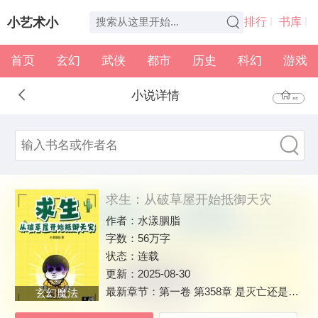
小艺术小
排行
书库
首页
玄幻
武侠
都市
历史
科幻
游戏
说
全本
书架
小说详情
首页
求生：从破草屋开始抵御天灾
作者：
水漾胭脂
字数：
56万字
状态：
连载
更新：
2025-08-30
最新章节：
第一卷 第358章 是灭亡还是新生？
玄幻魔法