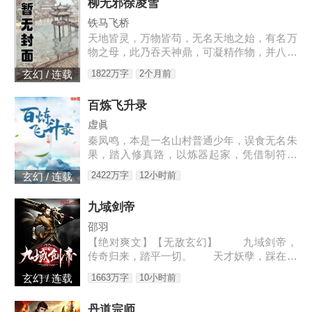
柳无邪徐凌雪
铁马飞桥
天地皆灵，万物皆苟，无名天地之始，有名万
物之母，此乃吞天神鼎，可凝精作物，并八荒
之心。得此鼎，吞四海，容八荒……一代邪
1822万字
2个月前
玄幻 / 连载
神，踏天之路！
百炼飞升录
虚眞
秦凤鸣，本是一名山村普通少年，误食无名朱
果，踏入修真路，以炼器起家，凭借制符天
赋，只身闯荡荆棘密布的修仙界，本一切都顺
2422万字
12小时前
玄幻 / 连载
利非常，但却是有一难料之事发生在了他身
上…… 本书自开
九域剑帝
邵羽
【绝对爽文】【无敌玄幻】 九域剑帝，
传奇归来，踏平一切。 天才妖孽，踩在脚
下，强者大能，挥手灭杀。 人不犯我，我
1663万字
10小时前
玄幻 / 连载
不犯人，人若犯我，灭他九族。 3w0-176
4
丹道宗师