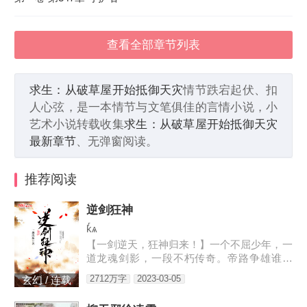
查看全部章节列表
求生：从破草屋开始抵御天灾
情节跌宕起伏、扣
人心弦，是一本情节与文笔俱佳的言情小说，小
艺术小说转载收集
求生：从破草屋开始抵御天灾
最新章节
、无弹窗阅读。
推荐阅读
逆剑狂神
kͬѧ
【一剑逆天，狂神归来！】一个不屈少年，一
道龙魂剑影，一段不朽传奇。帝路争雄谁为
峰，唯我林轩傲苍生！3w471-25091
2712万字
2023-03-05
玄幻 / 连载