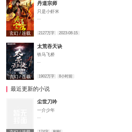
丹道宗师
只是小虾米
...
2127万字
2023-08-15
玄幻 / 连载
太荒吞天诀
铁马飞桥
...
1902万字
8小时前
玄幻 / 连载
最近更新的小说
尘世刀吟
一介少年
...
174字
刚刚