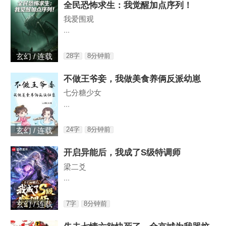
全民恐怖求生：我觉醒加点序列！
我爱围观
...
28字
8分钟前
玄幻 / 连载
不做王爷妾，我做美食养俩反派幼崽
七分糖少女
...
24字
8分钟前
玄幻 / 连载
开启异能后，我成了S级特调师
梁二爻
...
7字
8分钟前
玄幻 / 连载