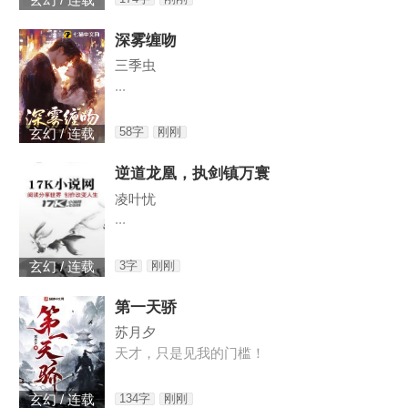
玄幻 / 连载
深雾缠吻
三季虫
...
58字
刚刚
玄幻 / 连载
逆道龙凰，执剑镇万寰
凌叶忧
...
3字
刚刚
玄幻 / 连载
第一天骄
苏月夕
天才，只是见我的门槛！
134字
刚刚
玄幻 / 连载