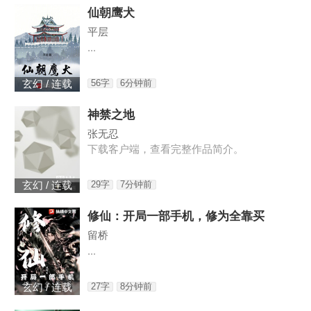
仙朝鹰犬
平层
...
56字
6分钟前
玄幻 / 连载
神禁之地
张无忍
下载客户端，查看完整作品简介。
29字
7分钟前
玄幻 / 连载
修仙：开局一部手机，修为全靠买
留桥
...
27字
8分钟前
玄幻 / 连载