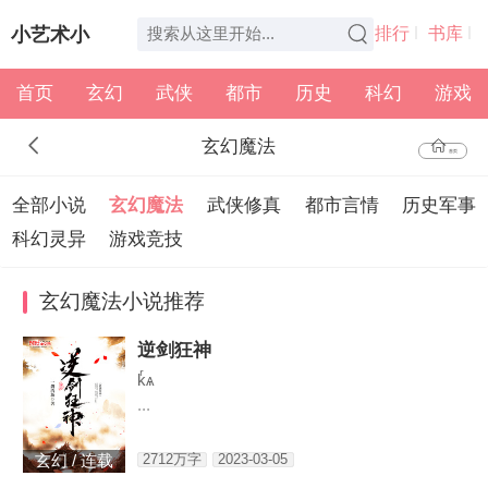
小艺术小
排行
书库
首页
玄幻
武侠
都市
历史
科幻
游戏
说
全本
书架
玄幻魔法
首页
全部小说
玄幻魔法
武侠修真
都市言情
历史军事
科幻灵异
游戏竞技
玄幻魔法小说推荐
逆剑狂神
kͬѧ
...
2712万字
2023-03-05
玄幻 / 连载