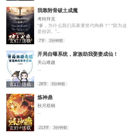
我靠附骨破土成魔
考特拜克
“爹，为什么我们高家要世代殉葬？” “因为这
是祖训。”...
7字
2分钟前
玄幻 / 连载
开局自曝系统，家族助我娶妻成仙！
关山难越
...
28字
3分钟前
玄幻 / 连载
炼神鼎
秋月梧桐
...
213字
3分钟前
玄幻 / 连载