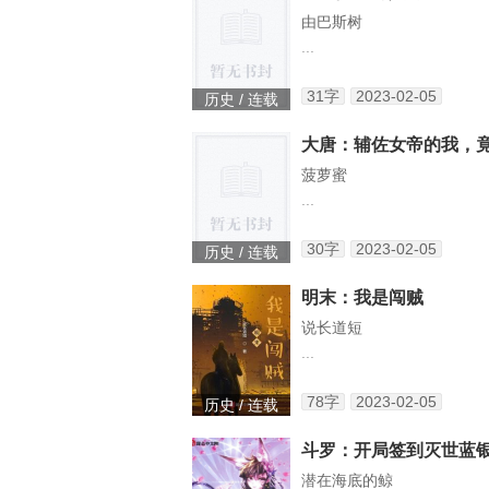
由巴斯树
...
31字
2023-02-05
历史 / 连载
菠萝蜜
...
30字
2023-02-05
历史 / 连载
明末：我是闯贼
说长道短
...
78字
2023-02-05
历史 / 连载
斗罗：开局签到灭世蓝
潜在海底的鲸