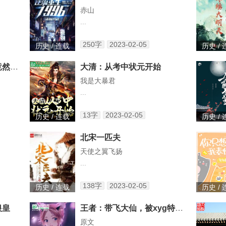
赤山
...
250字
2023-02-05
历史 / 连载
历史 /
大唐：辅佐女帝的我，竟然是逆臣
大清：从考中状元开始
我是大暴君
...
13字
2023-02-05
历史 / 连载
历史 /
北宋一匹夫
天使之翼飞扬
...
138字
2023-02-05
历史 / 连载
历史 /
银皇
王者：带飞大仙，被xyg特招了
原文