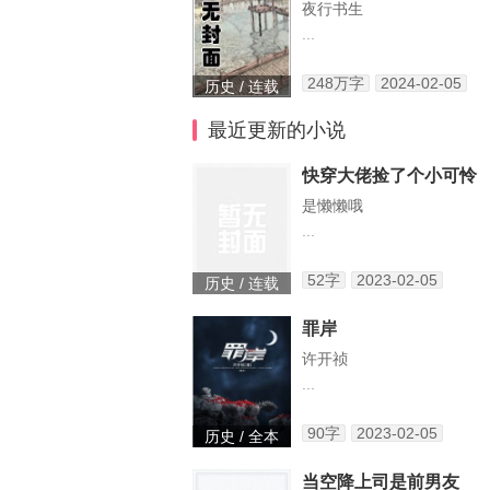
夜行书生
...
248万字
2024-02-05
历史 / 连载
最近更新的小说
快穿大佬捡了个小可怜
是懒懒哦
...
52字
2023-02-05
历史 / 连载
罪岸
许开祯
...
90字
2023-02-05
历史 / 全本
当空降上司是前男友