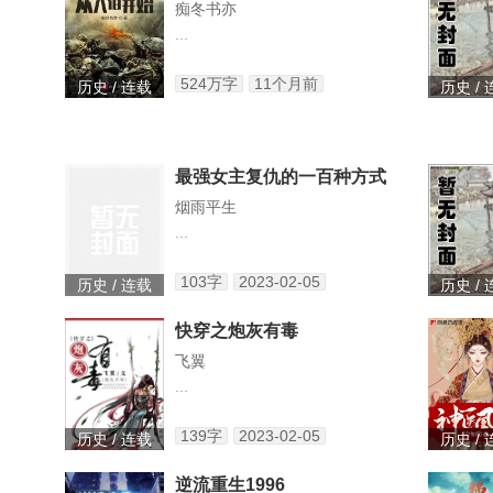
痴冬书亦
...
524万字
11个月前
历史 / 连载
历史 /
最强女主复仇的一百种方式
烟雨平生
...
103字
2023-02-05
历史 / 连载
历史 /
快穿之炮灰有毒
飞翼
...
139字
2023-02-05
历史 / 连载
历史 /
逆流重生1996