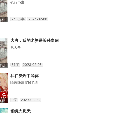
夜行书生
...
248万字
2024-02-08
 连载
大唐：我的老婆是长孙皇后
荒天帝
...
61字
2023-02-05
 连载
我在灰烬中等你
喻暖陆寒宸顾临深
...
0字
2023-02-05
 连载
锦绣大明天