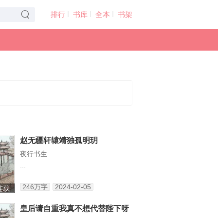
排行
书库
全本
书架
赵无疆轩辕靖独孤明玥
夜行书生
...
246万字
2024-02-05
 连载
皇后请自重我真不想代替陛下呀