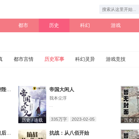
都市
历史
科幻
游戏
真
都市言情
历史军事
科幻灵异
游戏竞技
皇后请自重我真不想代替陛下呀赵无疆轩辕靖独孤明玥
帝国大闲人
我本尘浮
...
335万字
2023-02-05
历史 / 连载
历史 /
赵无疆轩辕靖独孤明玥皇后请自重我真不想代替陛下呀最新章节在线
抗战：从八佰开始