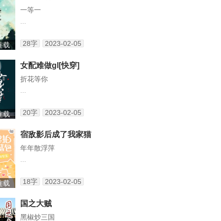
一等一
...
28字
2023-02-05
 连载
女配难做gl[快穿]
折花等你
...
20字
2023-02-05
 连载
宿敌影后成了我家猫
年年散浮萍
...
18字
2023-02-05
 连载
国之大贼
黑椒炒三国