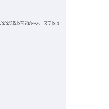
视眈眈凯视他菊花的神人，莫寒他淡