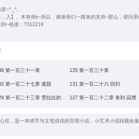
~^_^。
在晚上，入】。木有倒v~所以，谢谢亲们一路来的支持~那么，请问
链接：?312219
】
节
36 第一百三十一章
135 第一百三十章
32 第一百二十七章 逃脱
131 第一百二十六 回归
128 第一百二十三章 雪拉比的世界？！
127 第一百二十二章 来到·囚禁
心弦，是一本情节与文笔俱佳的言情小说，小艺术小说转载收