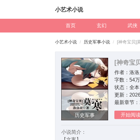
小艺术小说
首页
玄幻
武侠
小艺术小说
历史军事小说
[神奇宝贝]
[神奇宝
作者：
洛洛
字数：
54
状态：
全本
更新：
2026
最新章节：
开始阅
历史军事
小说简介：
【文案】