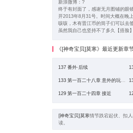
新浪微博：?
终于有封面了，感谢无月图铺的眼镜君
开2013年8月31号。时间大概
咳咳，木有晋江币的筒子们可以去签到~
虽然我自己也坚持不了多久【捂脸
《[神奇宝贝]莫寒》
最近更新章
137 番外·后续
1
133 第一百二十八章 意外的玩笑？！
1
129 第一百二十四章 接近
[神奇宝贝]莫寒
情节跌宕起伏、扣人
读。