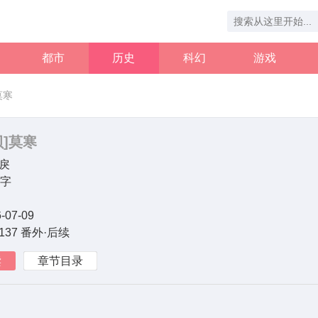
都市
历史
科幻
游戏
莫寒
贝]莫寒
戾
万字
-07-09
137 番外·后续
读
章节目录