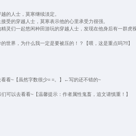
。
穿越的人士，莫寒继续淡定。
上接受的穿越人士，莫寒表示他的心里承受力很强。
的精灵们一起悠闲种田游玩的穿越人士，发现在他身后有一群虎
的世界，为什么我一定是要被压的！？【喂，这是重点吗?!!】
看看~【虽然字数很少= =。】←写的还不错的~
。
亲们可以去看看~【温馨提示：作者属性鬼畜，追文请慎重！】