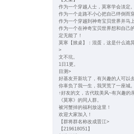
作为一个穿越人士，莫寒学会淡定
作为一个走路不小心把自己绊倒而
作为一个穿越到神奇宝贝世界并马
作为一个在神奇宝贝世界想和自己
定无能了！
莫寒【掀桌】：混蛋，这是什么诡异
>
文不坑。
1日1更。
目测>
好基友开新坑了，有兴趣的人可以去
你辜负了我一生，我哭荒了一座城
↑好友的文，古代耽美风~有兴趣的
《莫寒》的同人群。
被河蟹掉的福利放这里！
欢迎大家加入！
【群将群名称改成晋江>
【219618051】