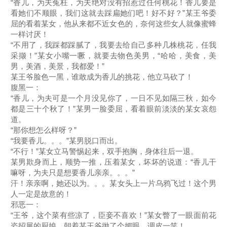
“香儿，为夫冤枉，为夫绝对没有招惹过任何桃花！香儿要是
看她们不顺眼，我们这就去踩扁她们吧！好不好？”某王爷委
屈的看着某女，他从来都不近女色的，奈何这些女人就像蜜蜂
一样讨厌！
“不用了，我踩都踩腻了，我要去给自己多种几株桃花，任我
采撷！”某女小嘴一噘，就要去物色美男，“哈哈，美食，美
男，美酒，美景，我都爱！”
某王爷脸色一黑，谁敢成为香儿的挑花，他立马砍了！
腹黑一：
“香儿，为夫可是一个月没见你了，一日不见如隔三秋，如今
都是三十个秋了！”某男一脸委屈，看着眼前淡淡的某女哀怨
道。
“那你想怎么样呀？”
“我要香儿。。。”某男脱口而出。
“不行！”某女立马警惕起来，双手抱胸，身体往后一退。
某男欺身而上，顺势一推，压着某女，坏坏的说道：“香儿干
嘛呀，为夫只是想要香儿亲亲。。。”
汗！亲亲啊，她还以为。。。某女头上一片乌鸦飞过！这个男
人一定是故意的！
邪恶一：
“王爷，这个菜有些凉了，臣妾不喜欢！”某女瞥了一眼面前花
姿招展的厨娘，朝着某王爷抛了个媚眼，调皮一笑！