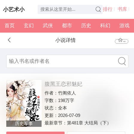
小艺术小
排行
书库
首页
玄幻
武侠
都市
历史
科幻
游戏
说
全本
书架
小说详情
首页
腹黑王恋邪魅妃
作者：
竹阁依人
字数：
198万字
状态：
全本
更新：
2026-07-09
最新章节：
第481章 大结局（下）
历史军事