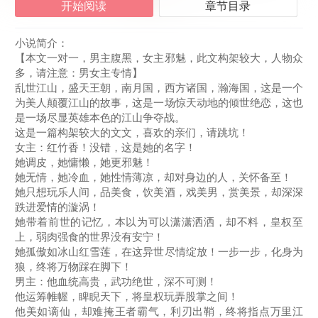
开始阅读
章节目录
小说简介：
【本文一对一，男主腹黑，女主邪魅，此文构架较大，人物众
多，请注意：男女主专情】
乱世江山，盛天王朝，南月国，西方诸国，瀚海国，这是一个
为美人颠覆江山的故事，这是一场惊天动地的倾世绝恋，这也
是一场尽显英雄本色的江山争夺战。
这是一篇构架较大的文文，喜欢的亲们，请跳坑！
女主：红竹香！没错，这是她的名字！
她调皮，她慵懒，她更邪魅！
她无情，她冷血，她性情薄凉，却对身边的人，关怀备至！
她只想玩乐人间，品美食，饮美酒，戏美男，赏美景，却深深
跌进爱情的漩涡！
她带着前世的记忆，本以为可以潇潇洒洒，却不料，皇权至
上，弱肉强食的世界没有安宁！
她孤傲如冰山红雪莲，在这异世尽情绽放！一步一步，化身为
狼，终将万物踩在脚下！
男主：他血统高贵，武功绝世，深不可测！
他运筹帷幄，睥睨天下，将皇权玩弄股掌之间！
他美如谪仙，却难掩王者霸气，利刃出鞘，终将指点万里江