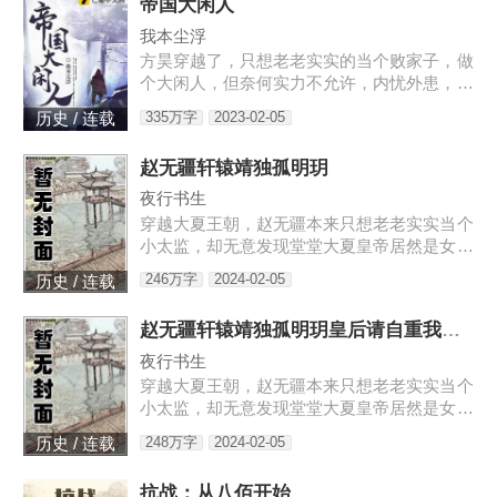
帝国大闲人
“陛下，本宫来侍寝。”女皇帝情急之下连忙吹
灭灯火，“小赵子，你替朕伺候皇后，以后便
我本尘浮
是朕的心腹！”
方昊穿越了，只想老老实实的当个败家子，做
个大闲人，但奈何实力不允许，内忧外患，愣
是把一个败家子逼成了救世主，无所不能！种
335万字
2023-02-05
历史 / 连载
田，发展工业，驱除外侵……笔趣阁各位书友
要是觉得《帝国大闲人》还
赵无疆轩辕靖独孤明玥
夜行书生
穿越大夏王朝，赵无疆本来只想老老实实当个
小太监，却无意发现堂堂大夏皇帝居然是女儿
身！“大胆奴才，竟然还没净身，朕诛你九
246万字
2024-02-05
历史 / 连载
族！”“大胆陛下，你也不想你的秘密被人发现
吧？”就在这时，风华绝代的皇后突然到来，
赵无疆轩辕靖独孤明玥皇后请自重我真不想代替陛下呀最新章节在线
“陛下，本宫来侍寝。”女皇帝情急之下连忙吹
灭灯火，“小赵子，你替朕伺候皇后，以后便
夜行书生
是朕的心腹！”
穿越大夏王朝，赵无疆本来只想老老实实当个
小太监，却无意发现堂堂大夏皇帝居然是女儿
身！“大胆奴才，竟然还没净身，朕诛你九
248万字
2024-02-05
历史 / 连载
族！”“大胆陛下，你也不想你的秘密被人发现
吧？”就在这时，风华绝代的皇后突然到来，
抗战：从八佰开始