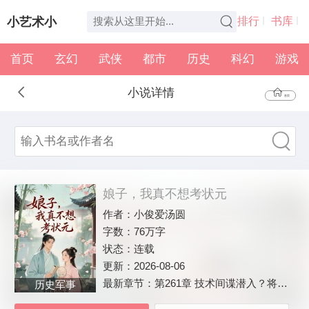
小艺术小
排行
书库
首页
玄幻
武侠
都市
历史
科幻
游戏
说
全本
书架
小说详情
首页
娘子，我真不想考状元
作者：
小俊爱汤圆
字数：
76万字
状态：
连载
更新：
2026-08-06
最新章节：
第261章 技术间谍潜入？将计就计喂你毒药
历史军事