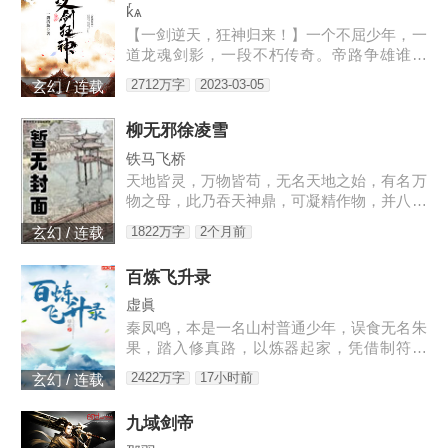
kͬѧ
【一剑逆天，狂神归来！】一个不屈少年，一
道龙魂剑影，一段不朽传奇。帝路争雄谁为
峰，唯我林轩傲苍生！3w471-25091
2712万字
2023-03-05
玄幻 / 连载
柳无邪徐凌雪
铁马飞桥
天地皆灵，万物皆苟，无名天地之始，有名万
物之母，此乃吞天神鼎，可凝精作物，并八荒
之心。得此鼎，吞四海，容八荒……一代邪
1822万字
2个月前
玄幻 / 连载
神，踏天之路！
百炼飞升录
虚眞
秦凤鸣，本是一名山村普通少年，误食无名朱
果，踏入修真路，以炼器起家，凭借制符天
赋，只身闯荡荆棘密布的修仙界，本一切都顺
2422万字
17小时前
玄幻 / 连载
利非常，但却是有一难料之事发生在了他身
上…… 本书自开
九域剑帝