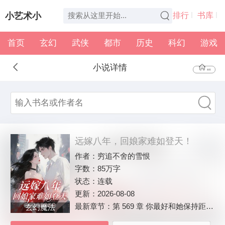
小艺术小
排行
书库
首页
玄幻
武侠
都市
历史
科幻
游戏
说
全本
书架
小说详情
首页
远嫁八年，回娘家难如登天！
作者：
穷追不舍的雪恨
字数：
85万字
状态：
连载
更新：
2026-08-08
最新章节：
第 569 章 你最好和她保持距离。
玄幻魔法