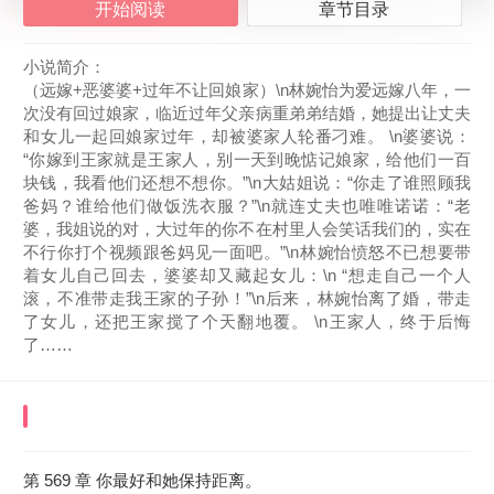
开始阅读
章节目录
小说简介：
（远嫁+恶婆婆+过年不让回娘家）\n林婉怡为爱远嫁八年，一
次没有回过娘家，临近过年父亲病重弟弟结婚，她提出让丈夫
和女儿一起回娘家过年，却被婆家人轮番刁难。 \n婆婆说：
“你嫁到王家就是王家人，别一天到晚惦记娘家，给他们一百
块钱，我看他们还想不想你。”\n大姑姐说：“你走了谁照顾我
爸妈？谁给他们做饭洗衣服？”\n就连丈夫也唯唯诺诺：“老
婆，我姐说的对，大过年的你不在村里人会笑话我们的，实在
不行你打个视频跟爸妈见一面吧。”\n林婉怡愤怒不已想要带
着女儿自己回去，婆婆却又藏起女儿：\n “想走自己一个人
滚，不准带走我王家的子孙！”\n后来，林婉怡离了婚，带走
了女儿，还把王家搅了个天翻地覆。 \n王家人，终于后悔
了……
《远嫁八年，回娘家难如登天！》
最近更新章节
2026-08-08 13:37:42
第 569 章 你最好和她保持距离。