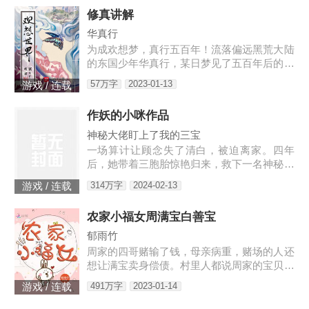
的替身地灵…怎么说呢。这
修真讲解
华真行
为成欢想梦，真行五百年！流落偏远黑荒大陆
的东国少年华真行，某日梦见了五百年后的世
界。在那个世界上，很多国度与部族甚至已消
57万字
2023-01-13
游戏 / 连载
失于历史长河，而古老的东国迎来了强大的新
生，东方智慧焕发新的光芒
作妖的小咪作品
神秘大佬盯上了我的三宝
一场算计让顾念失了清白，被迫离家。四年
后，她带着三胞胎惊艳归来，救下一名神秘男
子。她认为救人是医生天职，却不料男子缠着
314万字
2024-02-13
游戏 / 连载
她求负责。“你救了我，我以身相许。”三胞胎
炸了，“我们不需要后爹。”神秘男子拿出亲子
农家小福女周满宝白善宝
鉴定，“乖，我是你们的亲爹。”顾念抚额，带
着三胞胎就跑路……外界传闻，商界霸主陆寒
郁雨竹
沉被一个单亲妈妈缠上了，坐等顾念被甩。殊
周家的四哥赌输了钱，母亲病重，赌场的人还
不知霸总每晚都在哄：“乖，都怀上二胎...
想让满宝卖身偿债。村里人都说周家的宝贝疙
瘩好日子到头了，老娘也握着满宝的小手哭唧
491万字
2023-01-14
游戏 / 连载
唧。满宝却手握系统，带着兄弟嫂子们开荒，
种地，种药材，开铺子……