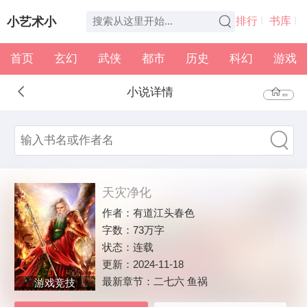
小艺术小
排行
书库
首页
玄幻
武侠
都市
历史
科幻
游戏
说
全本
书架
小说详情
首页
天灾净化
作者：
有道江头春色
字数：
73万字
状态：
连载
更新：
2024-11-18
最新章节：
二七六 鱼祸
游戏竞技