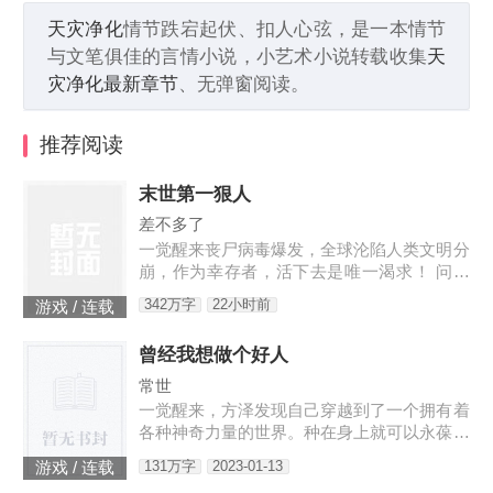
天灾净化
情节跌宕起伏、扣人心弦，是一本情节
与文笔俱佳的言情小说，小艺术小说转载收集
天
灾净化最新章节
、无弹窗阅读。
推荐阅读
末世第一狠人
差不多了
一觉醒来丧尸病毒爆发，全球沦陷人类文明分
崩，作为幸存者，活下去是唯一渴求！ 问：
末世怎样才能活下去？答：首先要狠！【非重
342万字
22小时前
游戏 / 连载
生】【轻系统】【丧尸】【末世生存】【杀伐
果断】【不圣母】
曾经我想做个好人
常世
一觉醒来，方泽发现自己穿越到了一个拥有着
各种神奇力量的世界。种在身上就可以永葆青
春的蘑菇每分一个分身就会智商下降实力提升
131万字
2023-01-13
游戏 / 连载
的小丑可以代替主人学习锻炼，而且效果翻倍