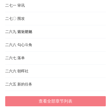
二七一 审讯
二七〇 围攻
二六九 魑魅魍魉
二六八 勾心斗角
二六七 落单
二六六 朝晖社
二六五 新的任务
查看全部章节列表