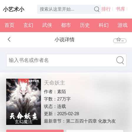
小艺术小
排行
书库
首页
玄幻
武侠
都市
历史
科幻
游戏
说
全本
书架
小说详情
首页
天命妖主
作者：
素陌
字数：
27万字
状态：
连载
更新：
2025-02-28
最新章节：
第二百四十四章 化敌为友
玄幻魔法