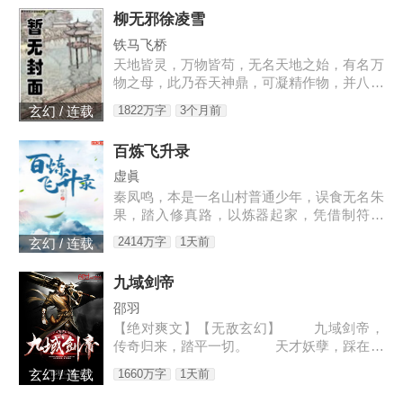
柳无邪徐凌雪
铁马飞桥
天地皆灵，万物皆苟，无名天地之始，有名万
物之母，此乃吞天神鼎，可凝精作物，并八荒
之心。得此鼎，吞四海，容八荒……一代邪
1822万字
3个月前
玄幻 / 连载
神，踏天之路！
百炼飞升录
虚眞
秦凤鸣，本是一名山村普通少年，误食无名朱
果，踏入修真路，以炼器起家，凭借制符天
赋，只身闯荡荆棘密布的修仙界，本一切都顺
2414万字
1天前
玄幻 / 连载
利非常，但却是有一难料之事发生在了他身
上…… 本书自开
九域剑帝
邵羽
【绝对爽文】【无敌玄幻】 九域剑帝，
传奇归来，踏平一切。 天才妖孽，踩在脚
下，强者大能，挥手灭杀。 人不犯我，我
1660万字
1天前
玄幻 / 连载
不犯人，人若犯我，灭他九族。 3w0-176
4