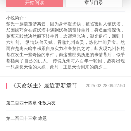
开始阅读
章节目录
小说简介：
楚氏一族遗孤楚离云，因为身怀溯光诀，被陷害封入镇妖塔，
却因缘巧合在镇妖塔中遇到妖兽遗留转生丹，身负血海深仇，
楚离云毅然决然服下转生丹，念诵溯光诀，溯光逆行，回到十
六年前。 纵情妖兽天赋，吞噬九州奇灵，炼化世间异宝。然
而在楚离云暗中积累自身实力准备复仇之时，却发现九州各处
都在发生一些奇怪的事件，而这些匪夷所思的事情背后，似乎
都指向了自己的仇人。 传说九州每六百年一轮回，必将出现
一只身负天命的大妖，此时，正是天命到来的前夕......
《天命妖主》
最近更新章节
2025-02-28 09:27:50
第二百四十四章 化敌为友
第二百四十三章 难题