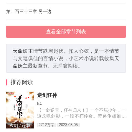
第二百三十三章 另一边
查看全部章节列表
天命妖主
情节跌宕起伏、扣人心弦，是一本情节
与文笔俱佳的言情小说，小艺术小说转载收集
天
命妖主最新章节
、无弹窗阅读。
推荐阅读
逆剑狂神
kͬѧ
【一剑逆天，狂神归来！】一个不屈少年，一
道龙魂剑影，一段不朽传奇。帝路争雄谁为
峰，唯我林轩傲苍生！3w471-25091
2712万字
2023-03-05
玄幻 / 连载