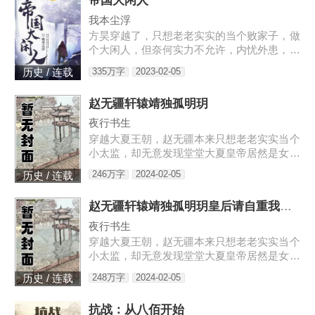
帝国大闲人
“陛下，本宫来侍寝。”女皇帝情急之下连忙吹
灭灯火，“小赵子，你替朕伺候皇后，以后便
我本尘浮
是朕的心腹！”
方昊穿越了，只想老老实实的当个败家子，做
个大闲人，但奈何实力不允许，内忧外患，愣
是把一个败家子逼成了救世主，无所不能！种
335万字
2023-02-05
历史 / 连载
田，发展工业，驱除外侵……笔趣阁各位书友
要是觉得《帝国大闲人》还
赵无疆轩辕靖独孤明玥
夜行书生
穿越大夏王朝，赵无疆本来只想老老实实当个
小太监，却无意发现堂堂大夏皇帝居然是女儿
身！“大胆奴才，竟然还没净身，朕诛你九
246万字
2024-02-05
历史 / 连载
族！”“大胆陛下，你也不想你的秘密被人发现
吧？”就在这时，风华绝代的皇后突然到来，
赵无疆轩辕靖独孤明玥皇后请自重我真不想代替陛下呀最新章节在线
“陛下，本宫来侍寝。”女皇帝情急之下连忙吹
灭灯火，“小赵子，你替朕伺候皇后，以后便
夜行书生
是朕的心腹！”
穿越大夏王朝，赵无疆本来只想老老实实当个
小太监，却无意发现堂堂大夏皇帝居然是女儿
身！“大胆奴才，竟然还没净身，朕诛你九
248万字
2024-02-05
历史 / 连载
族！”“大胆陛下，你也不想你的秘密被人发现
吧？”就在这时，风华绝代的皇后突然到来，
抗战：从八佰开始
“陛下，本宫来侍寝。”女皇帝情急之下连忙吹