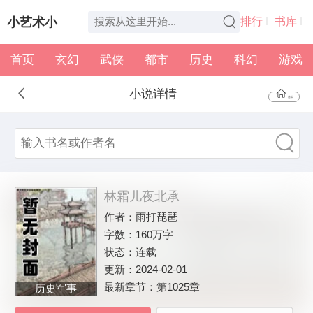
小艺术小
排行
书库
首页
玄幻
武侠
都市
历史
科幻
游戏
说
全本
书架
小说详情
首页
林霜儿夜北承
作者：
雨打琵琶
字数：
160万字
状态：
连载
更新：
2024-02-01
最新章节：
第1025章
历史军事