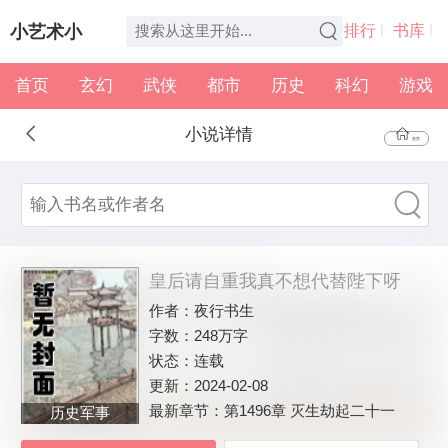
小艺术小
排行
书库
首页
玄幻
武侠
都市
历史
科幻
游戏
说
全本
书架
小说详情
首页
皇后请自重我真不想代替陛下呀
作者：
夜行书生
字数：
248万字
状态：
连载
更新：
2024-02-08
最新章节：
第1496章 灭生劫起二十一
历史军事