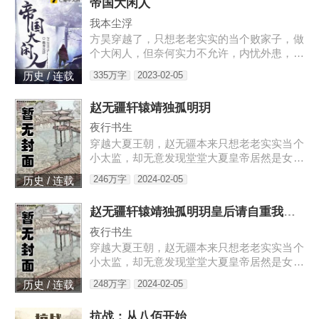
帝国大闲人
“陛下，本宫来侍寝。”女皇帝情急之下连忙吹
灭灯火，“小赵子，你替朕伺候皇后，以后便
我本尘浮
是朕的心腹！”
方昊穿越了，只想老老实实的当个败家子，做
个大闲人，但奈何实力不允许，内忧外患，愣
是把一个败家子逼成了救世主，无所不能！种
335万字
2023-02-05
历史 / 连载
田，发展工业，驱除外侵……笔趣阁各位书友
要是觉得《帝国大闲人》还
赵无疆轩辕靖独孤明玥
夜行书生
穿越大夏王朝，赵无疆本来只想老老实实当个
小太监，却无意发现堂堂大夏皇帝居然是女儿
身！“大胆奴才，竟然还没净身，朕诛你九
246万字
2024-02-05
历史 / 连载
族！”“大胆陛下，你也不想你的秘密被人发现
吧？”就在这时，风华绝代的皇后突然到来，
赵无疆轩辕靖独孤明玥皇后请自重我真不想代替陛下呀最新章节在线
“陛下，本宫来侍寝。”女皇帝情急之下连忙吹
灭灯火，“小赵子，你替朕伺候皇后，以后便
夜行书生
是朕的心腹！”
穿越大夏王朝，赵无疆本来只想老老实实当个
小太监，却无意发现堂堂大夏皇帝居然是女儿
身！“大胆奴才，竟然还没净身，朕诛你九
248万字
2024-02-05
历史 / 连载
族！”“大胆陛下，你也不想你的秘密被人发现
吧？”就在这时，风华绝代的皇后突然到来，
抗战：从八佰开始