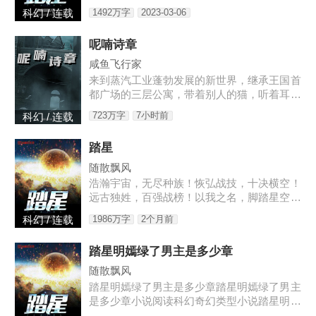
年,出去！十八岁那年,叶佳期进了乔爷的浴室
创作踏星最新章节由网友提供，《踏星》情节
1492万字
2023-03-06
科幻 / 连载
跌宕起伏、扣人心弦，是一本情节与文笔俱佳
的科幻小说，免费提供踏星
呢喃诗章
咸鱼飞行家
来到蒸汽工业蓬勃发展的新世界，继承王国首
都广场的三层公寓，带着别人的猫，听着耳边
的呢喃之语，去见证这个诡秘而离奇的时代。
723万字
7小时前
科幻 / 连载
第六纪元的史诗即将开始，帷幕后，被选中者
将要踏入传说。旧神、遗物
踏星
随散飘风
浩瀚宇宙，无尽种族！恢弘战技，十决横空！
远古独姓，百强战榜！以我之名，脚踏星空！
2200年的一天，当人类第一次登上海王星，
1986万字
2个月前
科幻 / 连载
看到的是一柄战刀和一具站立的尸体！！！已
有完结老书《末日之无上
踏星明嫣绿了男主是多少章
随散飘风
踏星明嫣绿了男主是多少章踏星明嫣绿了男主
是多少章小说阅读科幻奇幻类型小说踏星明嫣
绿了男主是多少章由作家随散飘风创作踏星最