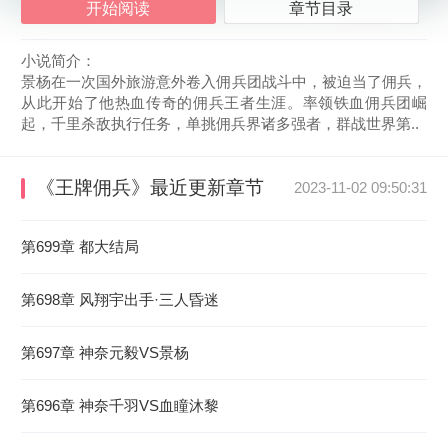
开始阅读
章节目录
小说简介：
景杨在一次国外旅游意外卷入佣兵团战斗中，被迫当了佣兵，
从此开始了他热血传奇的佣兵王者生涯。率领铁血佣兵团崛
起，千里杀敌执行任务，单挑佣兵界诸多强者，群战世界第..
《王牌佣兵》
最近更新章节
2023-11-02 09:50:31
第699章 都大结局
第698章 风翔宇出手·三人昏迷
第697章 神奈元毅VS景杨
第696章 神奈千羽VS血瞳沐黎