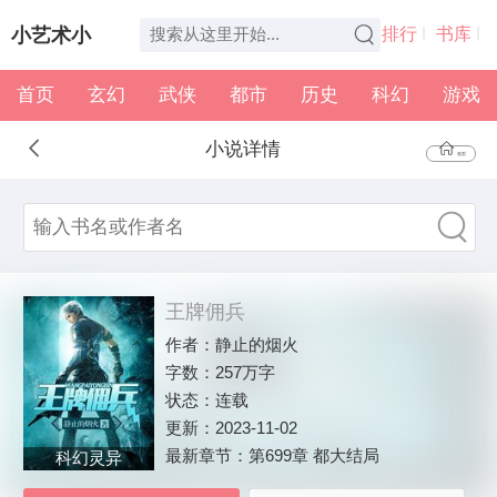
小艺术小
排行
书库
首页
玄幻
武侠
都市
历史
科幻
游戏
说
全本
书架
小说详情
首页
王牌佣兵
作者：
静止的烟火
字数：
257万字
状态：
连载
更新：
2023-11-02
最新章节：
第699章 都大结局
科幻灵异