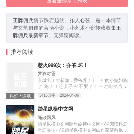
查看全部章节列表
王牌佣兵
情节跌宕起伏、扣人心弦，是一本情节
与文笔俱佳的言情小说，小艺术小说转载收集
王
牌佣兵最新章节
、无弹窗阅读。
推荐阅读
惹火999次：乔爷,坏！
罗衣对雪
京城出了大新闻：乔爷养了十二年的小媳妇跑
了,跑了！连儿子都不要了！一时间流言四
起：听说是乔爷技术差时间短、夫妻生活不和
3415万字
2024-04-06
科幻 / 连载
谐；听说是小媳妇和别人好上了；听说是儿子
太丑。某天,小奶娃找到了叶佳期,委屈巴巴：
踏星纵横中文网
七七,爸爸说我是宠物店买的。宠物店怎么能
买到这么漂亮的儿子。叶佳期呵呵笑,明明
随散飘风
是……摸奖中的。小奶娃望天：……某禽兽翻
踏星纵横中文网踏星纵横中文网小说阅读科幻
身而上：我喜欢天天摸奖。叶佳期怒：乔斯
奇幻类型小说踏星纵横中文网由作家随散飘风