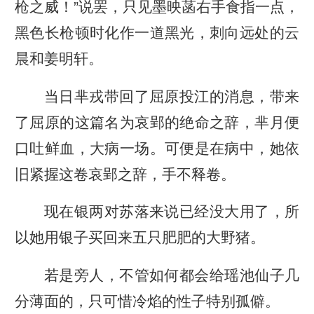
枪之威！”说罢，只见墨映菡右手食指一点，
黑色长枪顿时化作一道黑光，刺向远处的云
晨和姜明轩。
当日芈戎带回了屈原投江的消息，带来
了屈原的这篇名为哀郢的绝命之辞，芈月便
口吐鲜血，大病一场。可便是在病中，她依
旧紧握这卷哀郢之辞，手不释卷。
现在银两对苏落来说已经没大用了，所
以她用银子买回来五只肥肥的大野猪。
若是旁人，不管如何都会给瑶池仙子几
分薄面的，只可惜冷焰的性子特别孤僻。