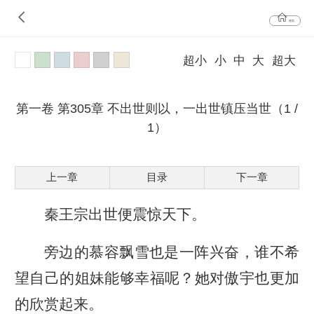
首页
超小
小
中
大
超大
第一卷 第305章 不出世则以，一出世镇压当世（1 /
1）
上一章
目录
下一章
秦王宗出世便震惊天下。
旁边的慕容飘雪也是一阵兴奋，谁不希
望自己的姐妹能够幸福呢？她对傲宇也更加
的欣赏起来。