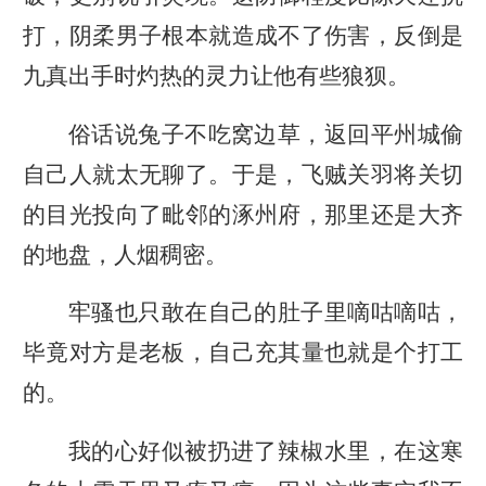
打，阴柔男子根本就造成不了伤害，反倒是
九真出手时灼热的灵力让他有些狼狈。
俗话说兔子不吃窝边草，返回平州城偷
自己人就太无聊了。于是，飞贼关羽将关切
的目光投向了毗邻的涿州府，那里还是大齐
的地盘，人烟稠密。
牢骚也只敢在自己的肚子里嘀咕嘀咕，
毕竟对方是老板，自己充其量也就是个打工
的。
我的心好似被扔进了辣椒水里，在这寒