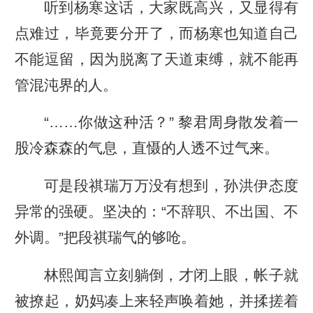
听到杨寒这话，大家既高兴，又显得有
点难过，毕竟要分开了，而杨寒也知道自己
不能逗留，因为脱离了天道束缚，就不能再
管混沌界的人。
“……你做这种活？” 黎君周身散发着一
股冷森森的气息，直慑的人透不过气来。
可是段祺瑞万万没有想到，孙洪伊态度
异常的强硬。坚决的：“不辞职、不出国、不
外调。”把段祺瑞气的够呛。
林熙闻言立刻躺倒，才闭上眼，帐子就
被撩起，奶妈凑上来轻声唤着她，并揉搓着